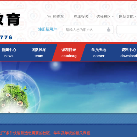
购物车
在线报名
选择校区
网站导航
注册新用户
新闻中心
团队风采
课程目录
学员天地
资料中心
news
team
cataloag
comer
download
通过下条件快速筛选您需要的校区、学科及年级的相关课程