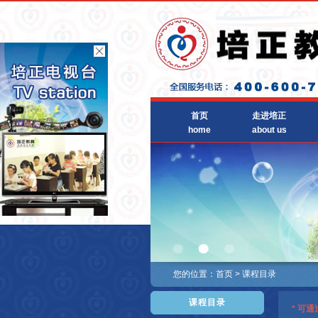
首页
走进培正
home
about us
您的位置：
首页
>
课程目录
课程目录
* 可