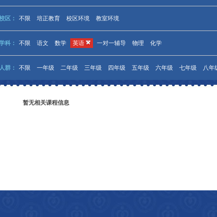
校区：
不限
培正教育
校区环境
教室环境
学科：
不限
语文
数学
英语
一对一辅导
物理
化学
人群：
不限
一年级
二年级
三年级
四年级
五年级
六年级
七年级
八年
暂无相关课程信息