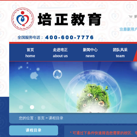
注册新用
首页
走进培正
新闻中心
团队风采
home
about us
news
team
您的位置：
首页
>
课程目录
课程目录
* 可通过下条件快速筛选您需要的校区、