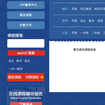
VIP辅导中心
校区：
不限
培正教育
校区环
报名流程
学科：
不限
语文
数学
英语
付款方式
人群：
不限
一年级
二年级
暂无相关课程信息
语文
数学
英语
一对一辅导